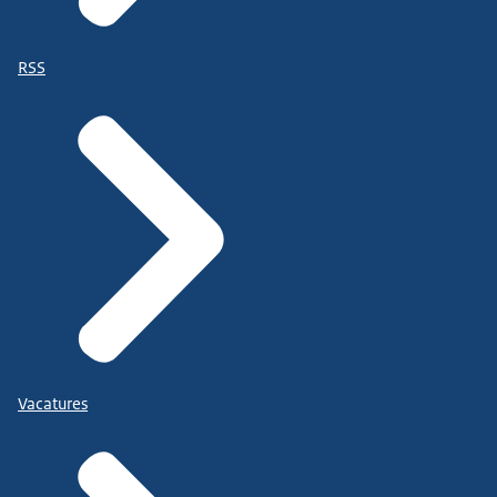
RSS
Vacatures