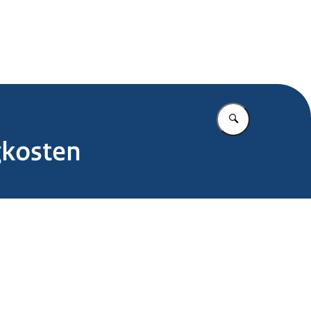
.nl
Vul in wat u z
gkosten