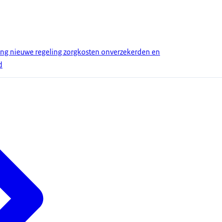
ang nieuwe regeling zorgkosten onverzekerden en
d