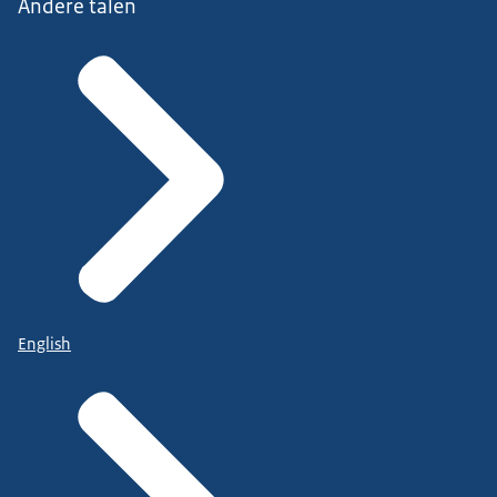
Andere talen
English