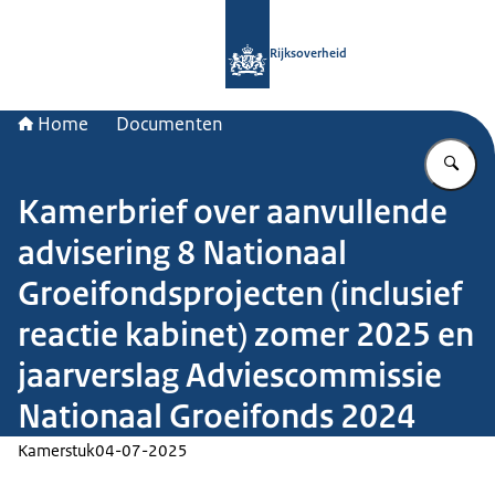
Naar de homepage van Rijksoverheid
Rijksoverheid
Home
Documenten
Vu
Kamerbrief over aanvullende
advisering 8 Nationaal
Groeifondsprojecten (inclusief
reactie kabinet) zomer 2025 en
jaarverslag Adviescommissie
Nationaal Groeifonds 2024
Kamerstuk
04-07-2025