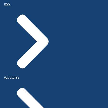
RSS
Vacatures