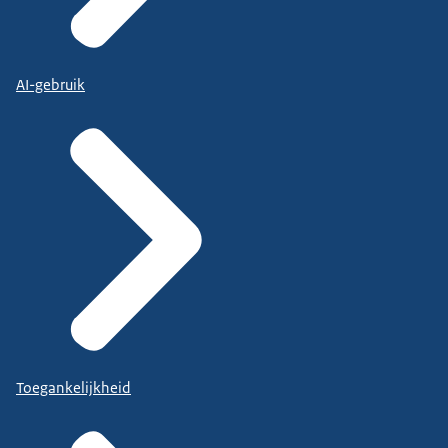
AI-gebruik
Toegankelijkheid