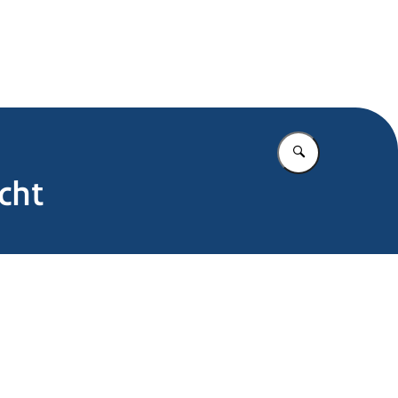
.nl
Vul in wat u z
cht