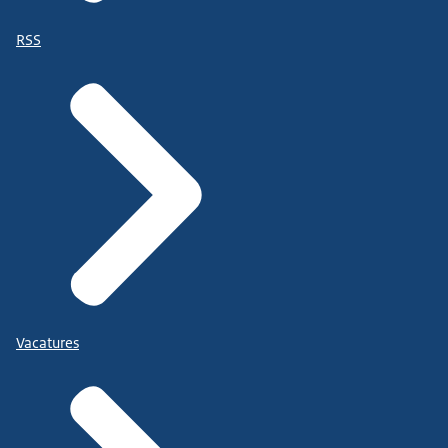
RSS
Vacatures