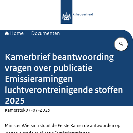
Naar de homepage van Rijksoverheid
Rijksoverheid
Home
Documenten
Vu
Kamerbrief beantwoording
vragen over publicatie
Emissieramingen
luchtverontreinigende stoffen
2025
Kamerstuk
07-07-2025
Minister Wiersma stuurt de Eerste Kamer de antwoorden op