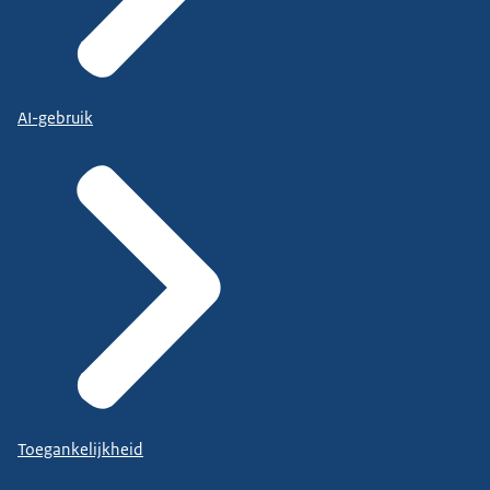
AI-gebruik
Toegankelijkheid