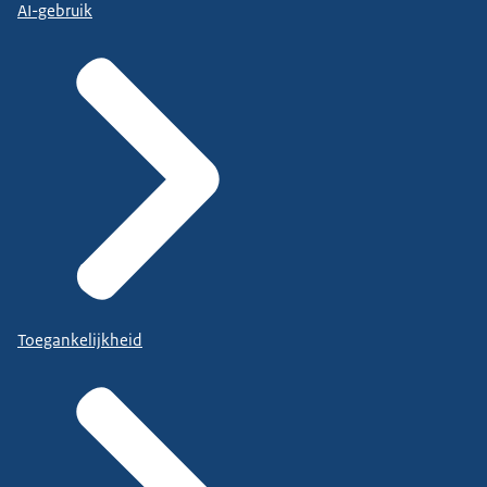
AI-gebruik
Toegankelijkheid