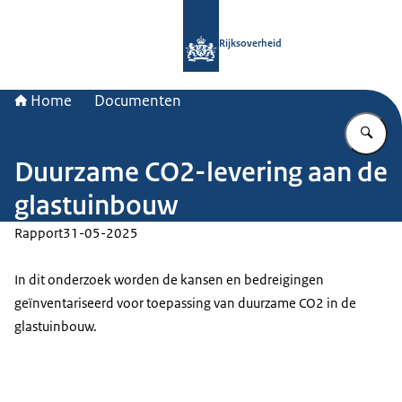
Naar de homepage van Rijksoverheid
Rijksoverheid
Home
Documenten
Vu
Duurzame CO2-levering aan de
glastuinbouw
Rapport
31-05-2025
In dit onderzoek worden de kansen en bedreigingen
geïnventariseerd voor toepassing van duurzame CO2 in de
glastuinbouw.