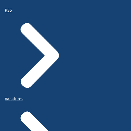
RSS
Vacatures