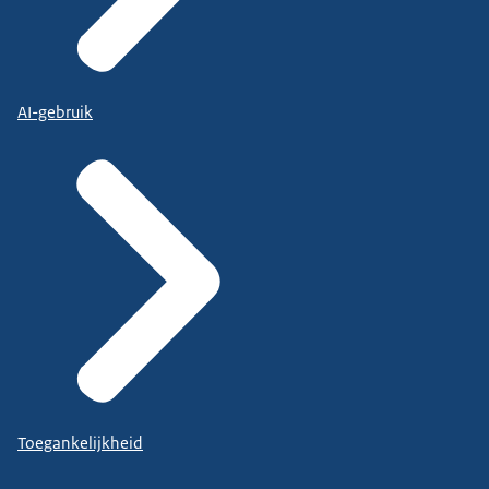
AI-gebruik
Toegankelijkheid