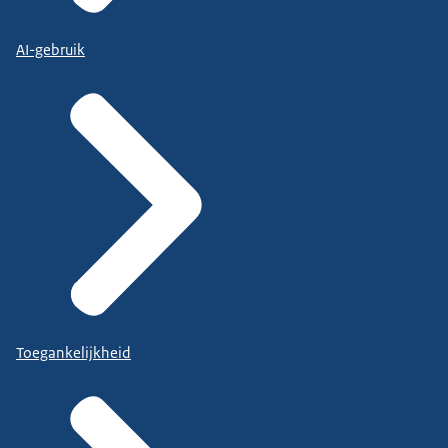
AI-gebruik
Toegankelijkheid