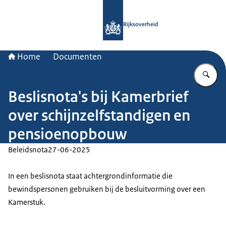
Naar de homepage van Rijksoverheid
Rijksoverheid
Home
Documenten
Vu
Beslisnota's bij Kamerbrief
over schijnzelfstandigen en
pensioenopbouw
Beleidsnota
27-06-2025
In een beslisnota staat achtergrondinformatie die
bewindspersonen gebruiken bij de besluitvorming over een
Kamerstuk.