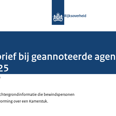
Naar de homepage van Rijksoverheid
Rijksoverheid
brief bij geannoteerde age
025
5
 achtergrondinformatie die bewindspersonen
tvorming over een Kamerstuk.