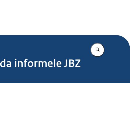
.nl
Vul in wat u z
nda informele JBZ