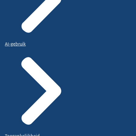
AI-gebruik
Toegankelijkheid