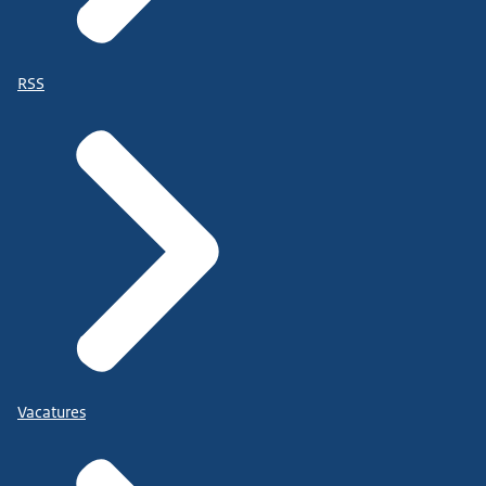
RSS
Vacatures