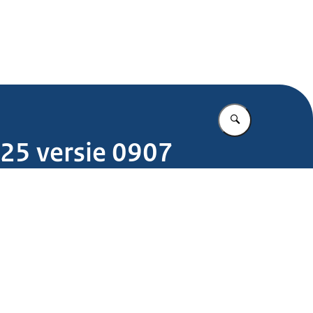
.nl
Vul in wat u z
025 versie 0907