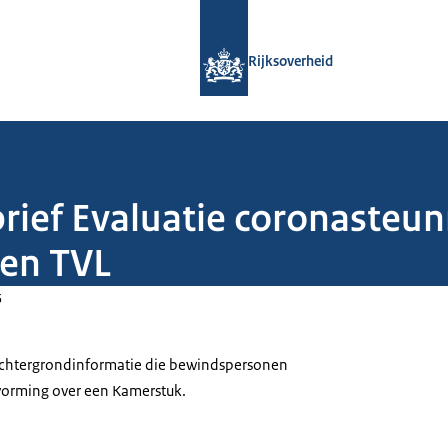
Naar de homepage van Rijksoverheid
Rijksoverheid
brief Evaluatie coronaste
ken TVL
5
 achtergrondinformatie die bewindspersonen
tvorming over een Kamerstuk.