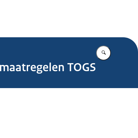
.nl
Vul in wat u z
unmaatregelen TOGS