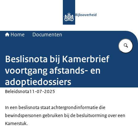
Naar de homepage van Rijksoverheid
Rijksoverheid
Home
Documenten
Vu
Beslisnota bij Kamerbrief
voortgang afstands- en
adoptiedossiers
Beleidsnota
11-07-2025
In een beslisnota staat achtergrondinformatie die
bewindspersonen gebruiken bij de besluitvorming over een
Kamerstuk.