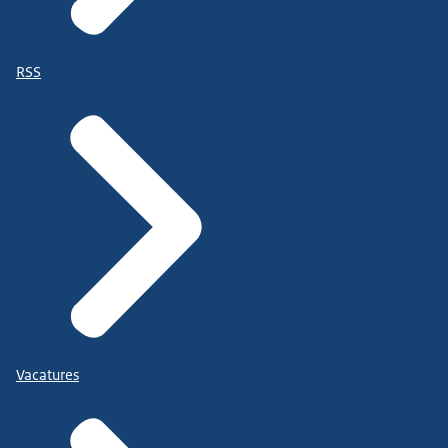
RSS
Vacatures