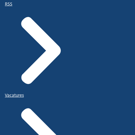
RSS
Vacatures