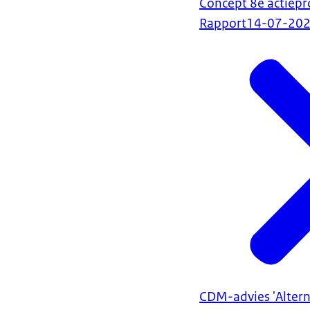
Concept 8e actiep
Rapport
14-07-20
CDM-advies 'Alter