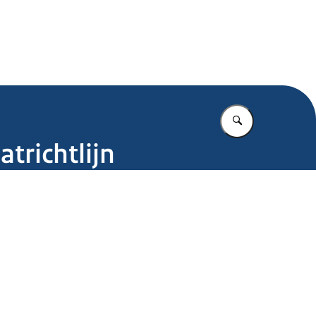
.nl
Vul in wat u z
trichtlijn