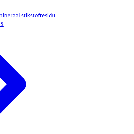
ineraal stikstofresidu
25