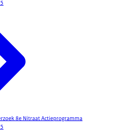
25
erzoek 8e Nitraat Actieprogramma
25