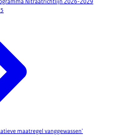
rogramma Nitraatrichtlijn 2026-2029
25
natieve maatregel vanggewassen'