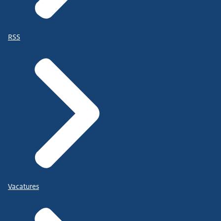
RSS
Vacatures