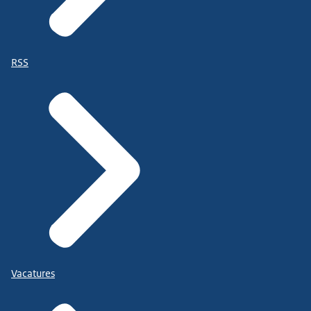
RSS
Vacatures