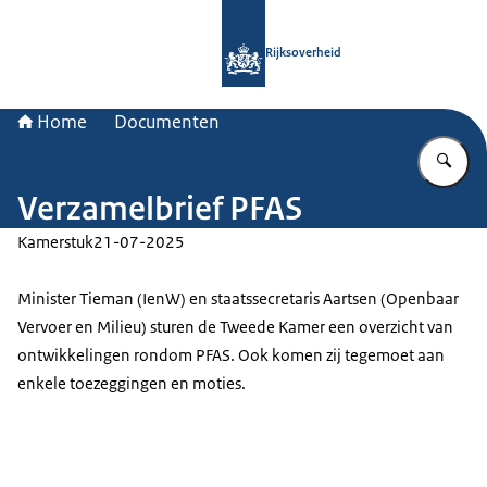
Naar de homepage van Rijksoverheid
Rijksoverheid
Home
Documenten
Vu
Verzamelbrief PFAS
Kamerstuk
21-07-2025
Minister Tieman (IenW) en staatssecretaris Aartsen (Openbaar
Vervoer en Milieu) sturen de Tweede Kamer een overzicht van
ontwikkelingen rondom PFAS. Ook komen zij tegemoet aan
enkele toezeggingen en moties.