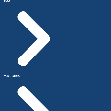
RSS
Vacatures