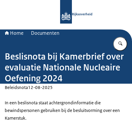
Naar de homepage van Rijksoverheid
Rijksoverheid
Home
Documenten
Vu
Beslisnota bij Kamerbrief over
evaluatie Nationale Nucleaire
Oefening 2024
Beleidsnota
12-08-2025
In een beslisnota staat achtergrondinformatie die
bewindspersonen gebruiken bij de besluitvorming over een
Kamerstuk.