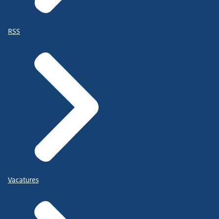
RSS
Vacatures