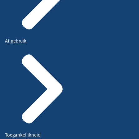
AI-gebruik
Toegankelijkheid