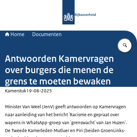
Naar de homepage van Rijksoverheid
Rijksoverheid
Home
Documenten
Vu
Antwoorden Kamervragen
over burgers die menen de
grens te moeten bewaken
Kamerstuk
19-08-2025
Minister Van Weel (JenV) geeft antwoorden op Kamervragen
naar aanleiding van het bericht 'Racisme en gepraat over
wapens in WhatsApp-groep van 'grenswacht' van Jan Huzen'.
De Tweede Kamerleden Mutluer en Piri (beiden GroenLinks-