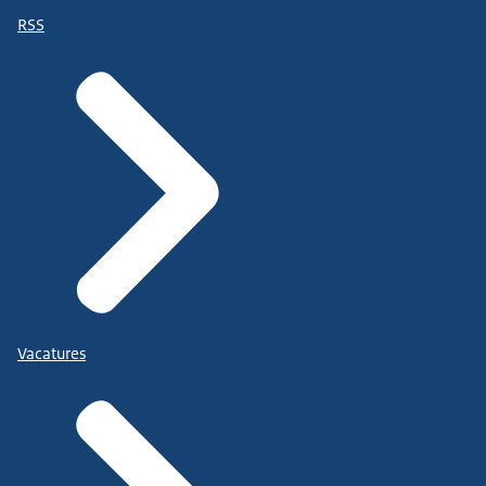
RSS
Vacatures