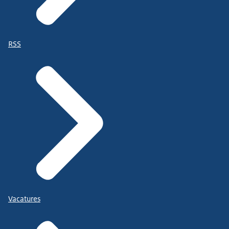
RSS
Vacatures