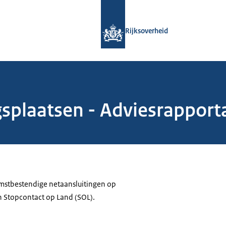
Naar de homepage van Rijksoverheid
Rijksoverheid
gsplaatsen - Adviesrapport
mstbestendige netaansluitingen op
n Stopcontact op Land (SOL).