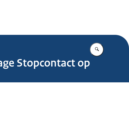
.nl
Vul in wat u z
age Stopcontact op