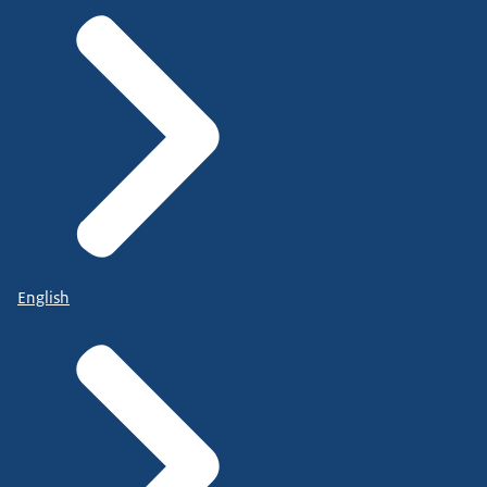
English