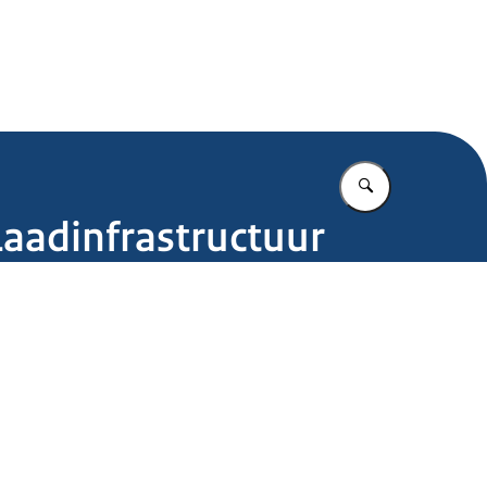
.nl
Vul in wat u z
aadinfrastructuur