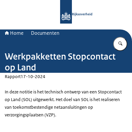
Naar de homepage van Rijksoverheid
Rijksoverheid
Home
Documenten
Vu
Werkpakketten Stopcontact
op Land
Rapport
17-10-2024
In deze notitie is het technisch ontwerp van een Stopcontact
op Land (SOL) uitgewerkt. Het doel van SOL is het realiseren
van toekomstbestendige netaansluitingen op
verzorgingsplaatsen (VZP).