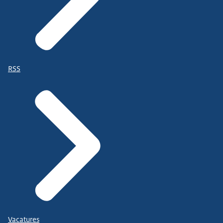
RSS
Vacatures