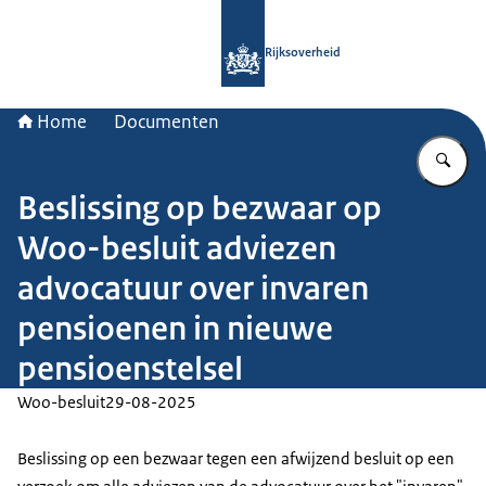
Naar de homepage van Rijksoverheid
Rijksoverheid
Home
Documenten
Vu
Beslissing op bezwaar op
Woo-besluit adviezen
advocatuur over invaren
pensioenen in nieuwe
pensioenstelsel
Woo-besluit
29-08-2025
Beslissing op een bezwaar tegen een afwijzend besluit op een