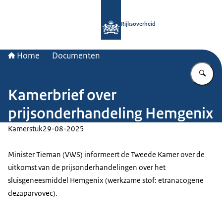
Naar de homepage van Rijksoverheid
Rijksoverheid
Home
Documenten
Vu
Kamerbrief over
prijsonderhandeling Hemgenix
Kamerstuk
29-08-2025
Minister Tieman (VWS) informeert de Tweede Kamer over de
uitkomst van de prijsonderhandelingen over het
sluisgeneesmiddel Hemgenix (werkzame stof: etranacogene
dezaparvovec).