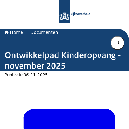
Naar de homepage van Rijksoverheid
Rijksoverheid
Home
Documenten
Vu
Ontwikkelpad Kinderopvang -
november 2025
Publicatie
06-11-2025