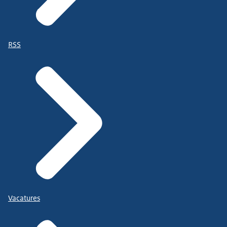
RSS
Vacatures