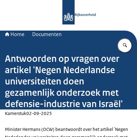
Naar de homepage van Rijksoverheid
Rijksoverheid
Home
Documenten
Vu
Antwoorden op vragen over
artikel 'Negen Nederlandse
universiteiten doen
gezamenlijk onderzoek met
defensie-industrie van Israël'
Kamerstuk
02-09-2025
Minister Hermans (OCW) beantwoordt over het artikel 'Negen