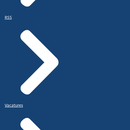
RSS
Vacatures