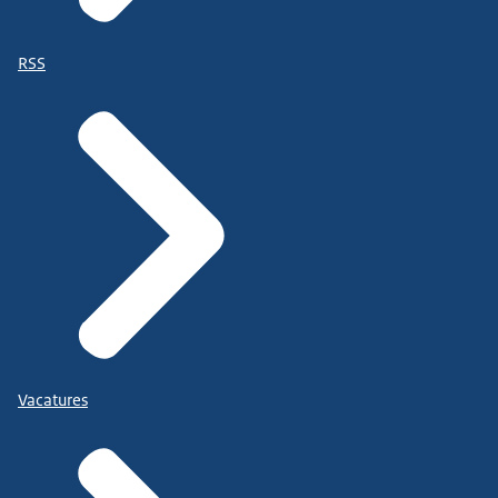
RSS
Vacatures