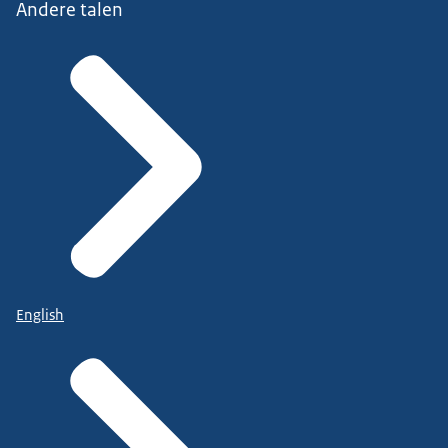
Andere talen
English