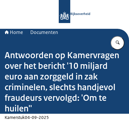
Naar de homepage van Rijksoverheid
Rijksoverheid
Home
Documenten
Vu
Antwoorden op Kamervragen
over het bericht '10 miljard
euro aan zorggeld in zak
criminelen, slechts handjevol
fraudeurs vervolgd: 'Om te
huilen''
Kamerstuk
04-09-2025