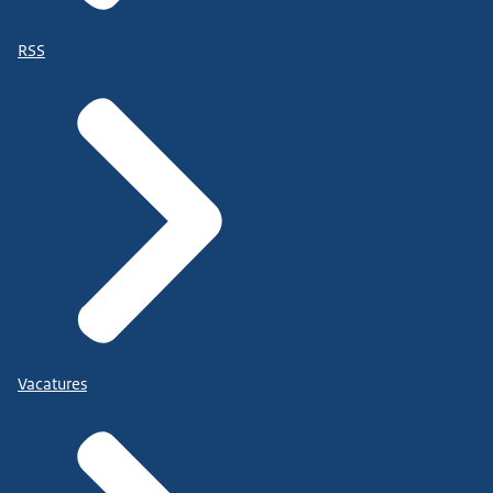
RSS
Vacatures