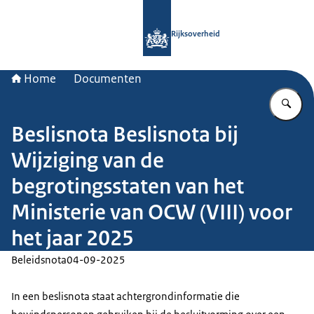
Naar de homepage van Rijksoverheid
Rijksoverheid
Home
Documenten
Vu
Beslisnota Beslisnota bij
Wijziging van de
begrotingsstaten van het
Ministerie van OCW (VIII) voor
het jaar 2025
Beleidsnota
04-09-2025
In een beslisnota staat achtergrondinformatie die