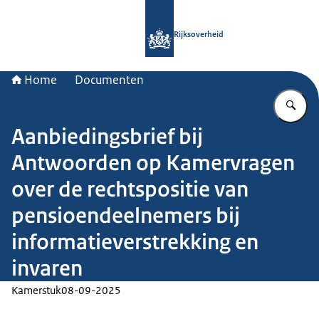
Naar de homepage van Rijksoverheid
Rijksoverheid
Home
Documenten
Vu
Aanbiedingsbrief bij
Antwoorden op Kamervragen
over de rechtspositie van
pensioendeelnemers bij
informatieverstrekking en
invaren
Kamerstuk
08-09-2025