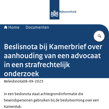
Naar de homepage van Rijksoverheid
Rijksoverheid
Home
Documenten
Vu
Beslisnota bij Kamerbrief over
aanhouding van een advocaat
in een strafrechtelijk
onderzoek
Beleidsnota
08-09-2025
In een beslisnota staat achtergrondinformatie die
bewindspersonen gebruiken bij de besluitvorming over een
Kamerstuk.