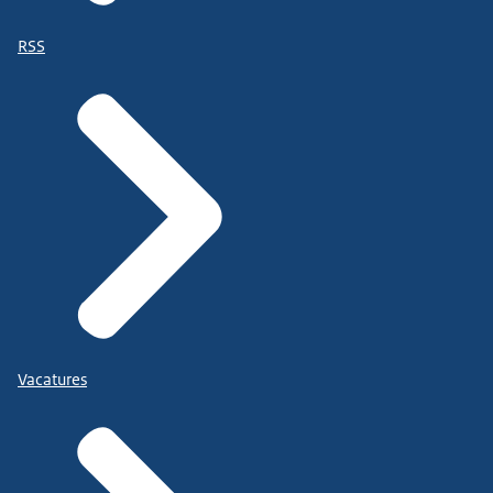
RSS
Vacatures