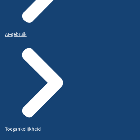
AI-gebruik
Toegankelijkheid