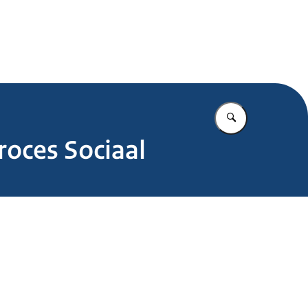
.nl
Vul in wat u z
roces Sociaal