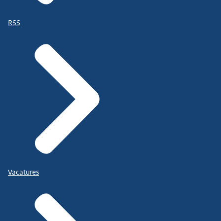
RSS
Vacatures