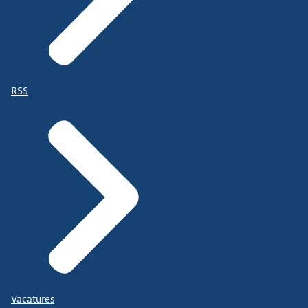
RSS
Vacatures