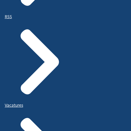
RSS
Vacatures