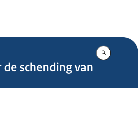
.nl
Vul in wat u z
 de schending van