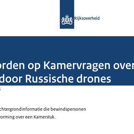
Naar de homepage van Rijksoverheid
Rijksoverheid
orden op Kamervragen over
 door Russische drones
5
 achtergrondinformatie die bewindspersonen
tvorming over een Kamerstuk.