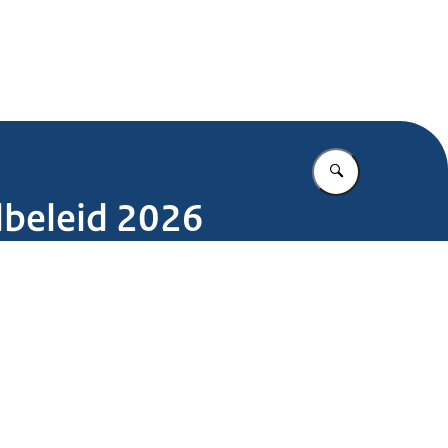
.nl
Vul in wat u z
lbeleid 2026