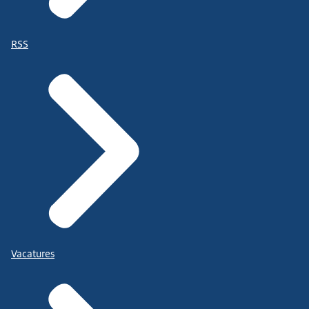
RSS
Vacatures