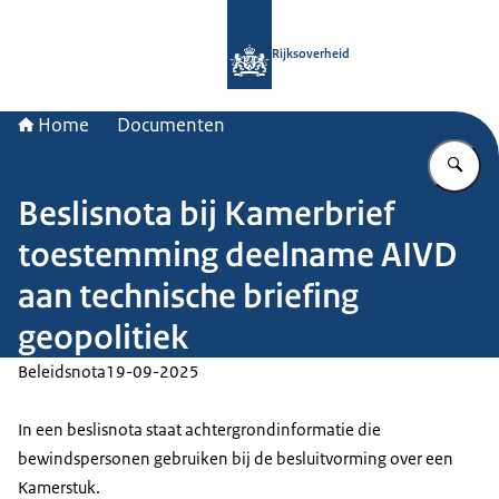
Naar de homepage van Rijksoverheid
Rijksoverheid
Home
Documenten
Vu
Beslisnota bij Kamerbrief
toestemming deelname AIVD
aan technische briefing
geopolitiek
Beleidsnota
19-09-2025
In een beslisnota staat achtergrondinformatie die
bewindspersonen gebruiken bij de besluitvorming over een
Kamerstuk.