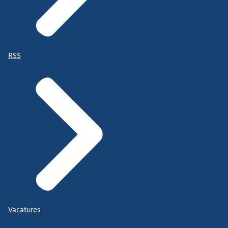
RSS
Vacatures