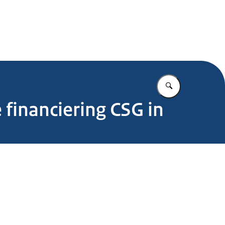
.nl
Vul in wat u z
financiering CSG in