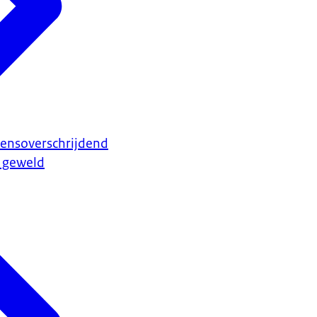
rensoverschrijdend
l geweld