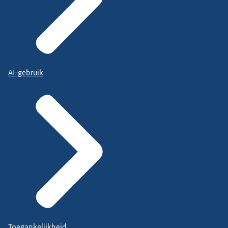
AI-gebruik
Toegankelijkheid