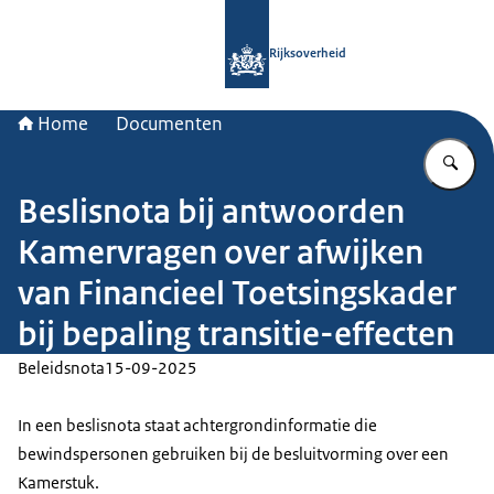
Naar de homepage van Rijksoverheid
Rijksoverheid
Home
Documenten
Vu
Beslisnota bij antwoorden
Kamervragen over afwijken
van Financieel Toetsingskader
bij bepaling transitie-effecten
Beleidsnota
15-09-2025
In een beslisnota staat achtergrondinformatie die
bewindspersonen gebruiken bij de besluitvorming over een
Kamerstuk.