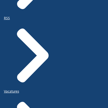
RSS
Vacatures