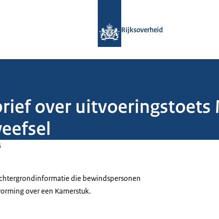
Naar de homepage van Rijksoverheid
Rijksoverheid
brief over uitvoeringstoet
weefsel
5
 achtergrondinformatie die bewindspersonen
tvorming over een Kamerstuk.